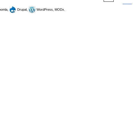
omla,
Drupal,
WordPress, MODx.